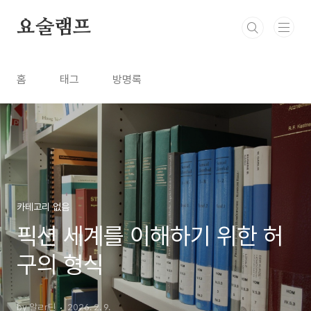
본문 바로가기
요술램프
홈
태그
방명록
카테고리 없음
픽션 세계를 이해하기 위한 허
구의 형식
by 알ㄹr딘
2026. 2. 9.